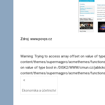
Zdroj: www.povys.cz
Warning: Trying to access array offset on value of t
content/themes/supermagpro/acmethemes/functions/pag
on value of type bool in /DISK2/WWW/cmun.cz/jablic
content/themes/supermagpro/acmethemes/functions/p
Navigace
pro
příspěvky
Ekonomika a účetnictví