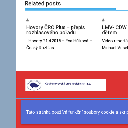
Related posts
Hovory ČRO Plus – přepis
LMV- CDW 5
rozhlasového pořadu
dětem
Hovory 21.4.2015 – Eva Hůlková –
Video reportá
Český Rozhlas...
Michael Veselý
Tato stránka používá funkční soubory cookie a skri