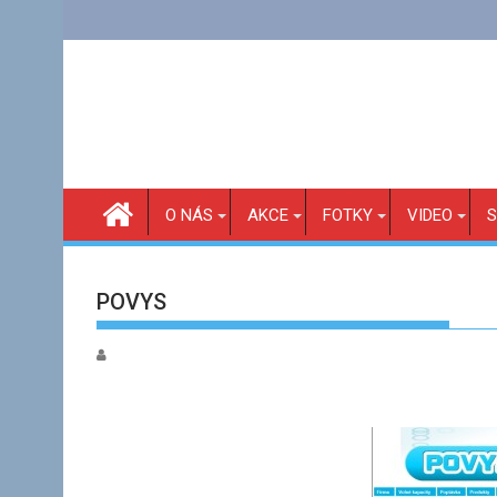
Skip
to
content
O NÁS
AKCE
FOTKY
VIDEO
S
POVYS