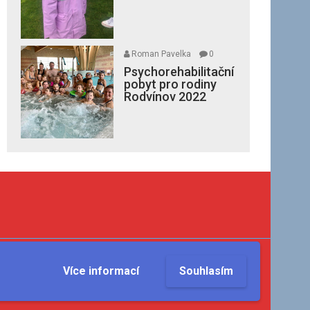
Roman Pavelka
0
Psychorehabilitační
pobyt pro rodiny
Rodvínov 2022
Více informací
Souhlasím