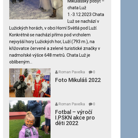
Mikulášský pobyt –
názvem
chata Luž
Mikuláš
1.-3.12.2023 Chata
2023
Luž se nachází v
Lužických horách, v obci Horní Světlá pod Luží.
Konkrétně se nachází přímo pod vrcholem
nejvyšší hory Lužických hor, Luží (793 m.), na
křižovatce červené a zelené turistické značky v
nadmořské výšce 648 metrů. Chata Luž je
oblíbeným...
Roman Pavelka
0
Foto Mikuláš 2022
Roman Pavelka
0
Fotbal – výročí
I.PSKN akce pro
děti 2022