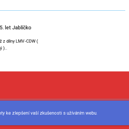
. let Jablíčko
ž z dílny LMV-CDW (
 )...
Jablíčkodětem © 2022
pty ke zlepšení vaší zkušenosti s užíváním webu.
Vytvořeno kolektivem Jablíčkodětem