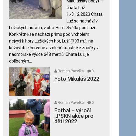
Mikulášský pobyt –
názvem
chata Luž
Mikuláš
1.-3.12.2023 Chata
2023
Luž se nachází v
Lužických horách, v obci Horní Světlá pod Luží.
Konkrétně se nachází přímo pod vrcholem
nejvyšší hory Lužických hor, Luží (793 m.), na
křižovatce červené a zelené turistické značky v
nadmořské výšce 648 metrů. Chata Luž je
oblíbeným...
Roman Pavelka
0
Foto Mikuláš 2022
Roman Pavelka
0
Fotbal – výročí
I.PSKN akce pro
děti 2022