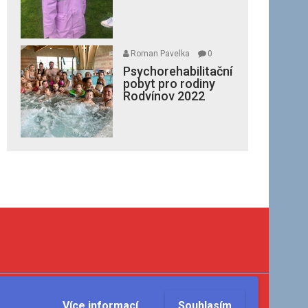
Roman Pavelka
0
Psychorehabilitační
pobyt pro rodiny
Rodvínov 2022
Více informací
Souhlasím