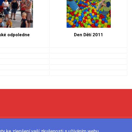
ské odpoledne
Den Dětí 2011
Jablíčkodětem © 2022
pty ke zlepšení vaší zkušenosti s užíváním webu.