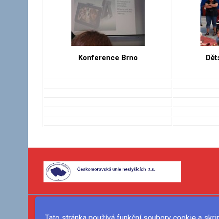
Konference Brno
Dět
Tato stránka používá funkční soubory cookie a skri