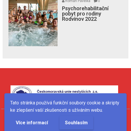
Roman Pavelka
0
Psychorehabilitační
pobyt pro rodiny
Rodvínov 2022
Tato stránka používá funkční soubory cookie a skripty
ke zlepšení vaší zkušenosti s užíváním webu.
Jablíčkodětem © 2022
Více informací
Souhlasím
Vytvořeno kolektivem Jablíčkodětem