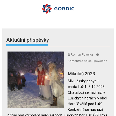
Aktuální příspěvky
Roman Pavelka
Komentáře nejsou povolené
u
textu
Mikuláš 2023
s
Mikulášský pobyt –
názvem
chata Luž 1.-3.12.2023
Mikuláš
Chata Luž se nachází v
2023
Lužických horách, v obci
Horní Světlá pod Luží.
Konkrétně se nachází
přímo pod vrcholem nejvyšší hory Lužických hor, Luží (793 m.),