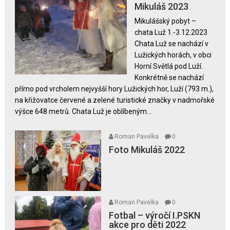
textu
Mikuláš 2023
s
Mikulášský pobyt –
názvem
chata Luž 1.-3.12.2023
Mikuláš
Chata Luž se nachází v
2023
Lužických horách, v obci
Horní Světlá pod Luží.
Konkrétně se nachází
přímo pod vrcholem nejvyšší hory Lužických hor, Luží (793 m.),
na křižovatce červené a zelené turistické značky v nadmořské
výšce 648 metrů. Chata Luž je oblíbeným...
Roman Pavelka
0
Foto Mikuláš 2022
Roman Pavelka
0
Fotbal – výročí I.PSKN
akce pro děti 2022