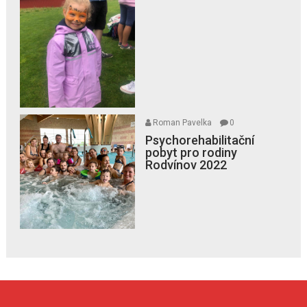
Roman Pavelka
0
Psychorehabilitační
pobyt pro rodiny
Rodvínov 2022