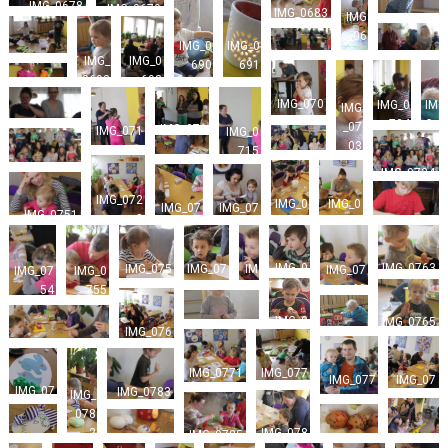
IMG_0678
IMG_0679
IMG_0683
IMG
IMG_0689
_06
IMG_0
IMG_0
87
IMG_069
IMG_
IMG_0
IMG_0699
690
691
IMG_0700
2
0693
698
IMG_070
IMG_070
IMG_0
IM
IMG
7
2
704
G_
_07
IMG_0708
IMG_071
IMG_071
IMG_0
07
03
4
2
715
05
IMG_071
IMG_0721
IMG_0724
IMG_072
7
6
IMG_072
IMG_0
IMG_0
IMG_07
IMG_07
IMG_0751
8
IMG_0752
734
735
37
50
IMG_0
IMG_0763
IMG_075
IMG_07
IM
IMG_07
IMG_07
IMG_0
760
6
58
G_
62
54
755
07
IMG_0
IMG_0765
59
IMG_0768
IMG_076
IMG_07
764
IMG_0770
6
69
IMG_077
IMG_0771
IMG_07
IMG_077
IMG_07
IMG_0783
2
IMG_
74
3
81
078
IMG_078
2
IMG_0785
IMG_07
IMG_07
IMG_078