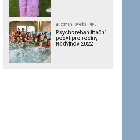
Roman Pavelka
0
Psychorehabilitační
pobyt pro rodiny
Rodvínov 2022