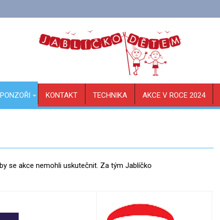
PONZOŘI
KONTAKT
TECHNIKA
AKCE V ROCE 2024
by se akce nemohli uskutečnit. Za tým Jablíčko