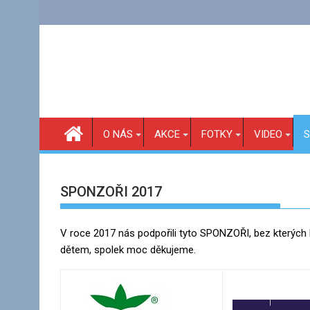
Skip
to
content
O NÁS
AKCE
FOTKY
VIDEO
S
SPONZOŘI 2017
V roce 2017 nás podpořili tyto SPONZOŘI, bez kterých 
dětem, spolek moc děkujeme.