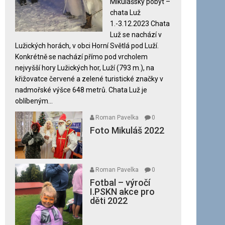
Mikulášský pobyt –
názvem
chata Luž
Mikuláš
1.-3.12.2023 Chata
2023
Luž se nachází v
Lužických horách, v obci Horní Světlá pod Luží.
Konkrétně se nachází přímo pod vrcholem
nejvyšší hory Lužických hor, Luží (793 m.), na
křižovatce červené a zelené turistické značky v
nadmořské výšce 648 metrů. Chata Luž je
oblíbeným...
Roman Pavelka
0
Foto Mikuláš 2022
Roman Pavelka
0
Fotbal – výročí
I.PSKN akce pro
děti 2022