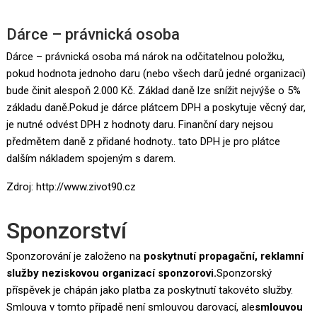
Dárce – právnická osoba
Dárce – právnická osoba má nárok na odčitatelnou položku,
pokud hodnota jednoho daru (nebo všech darů jedné organizaci)
bude činit alespoň 2.000 Kč. Základ daně lze snížit nejvýše o 5%
základu daně.Pokud je dárce plátcem DPH a poskytuje věcný dar,
je nutné odvést DPH z hodnoty daru. Finanční dary nejsou
předmětem daně z přidané hodnoty.. tato DPH je pro plátce
dalším nákladem spojeným s darem.
Zdroj:
http://www.zivot90.cz
Sponzorství
Sponzorování je založeno na
poskytnutí propagační, reklamní
služby neziskovou organizací sponzorovi.
Sponzorský
příspěvek je chápán jako platba za poskytnutí takovéto služby.
Smlouva v tomto případě není smlouvou darovací, ale
smlouvou