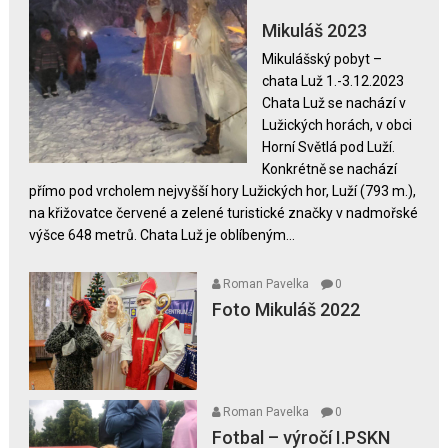
u
textu
Mikuláš 2023
s
Mikulášský pobyt –
názvem
chata Luž 1.-3.12.2023
Mikuláš
Chata Luž se nachází v
2023
Lužických horách, v obci
Horní Světlá pod Luží.
Konkrétně se nachází
přímo pod vrcholem nejvyšší hory Lužických hor, Luží (793 m.),
na křižovatce červené a zelené turistické značky v nadmořské
výšce 648 metrů. Chata Luž je oblíbeným...
Roman Pavelka
0
Foto Mikuláš 2022
Roman Pavelka
0
Fotbal – výročí I.PSKN