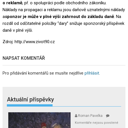
o reklamě
, př. o spolupráci podle obchodního zákoníku.
Náklady na propagaci a reklamu jsou daňově uznatelnými náklady
a
sponzor je může v plné výši zahrnout do základu daně
. Na
rozdíl od odčitatelné položky “dary” snižuje sponzorský příspěvek
daně v plné výši.
Zdroj:
http://www.zivot90.cz
NAPSAT KOMENTÁŘ
Pro přidávání komentářů se musíte nejdříve
přihlásit
.
Aktuální příspěvky
Roman Pavelka
Komentáře nejsou povolené