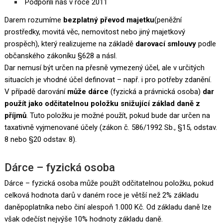
Podpořili nás v roce 2011
Darem rozumíme
bezplatný převod majetku
(peněžní
prostředky, movitá věc, nemovitost nebo jiný majetkový
prospěch), který realizujeme na základě
darovací smlouvy
podle
občanského zákoníku §628 a násl.
Dar nemusí být určen na přesně vymezený účel, ale v určitých
situacích je vhodné účel definovat – např. i pro potřeby zdanění.
V případě darování
může dárce
(fyzická a právnická osoba)
dar
použít jako odčitatelnou položku snižující základ daně z
příjmů
. Tuto položku je možné použít, pokud bude dar určen na
taxativně vyjmenované účely (zákon č. 586/1992 Sb., §15, odstav.
8 nebo §20 odstav. 8).
Dárce – fyzická osoba
Dárce – fyzická osoba může použít odčitatelnou položku, pokud
celková hodnota darů v daném roce je větší než 2% základu
daněpoplatníka nebo činí alespoň 1.000 Kč. Od základu daně lze
však odečíst nejvýše 10% hodnoty základu daně.