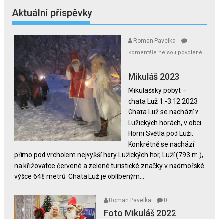
Aktuální příspěvky
Roman Pavelka
Komentáře nejsou povolené
u
textu
Mikuláš 2023
s
Mikulášský pobyt –
názvem
chata Luž 1.-3.12.2023
Mikuláš
Chata Luž se nachází v
2023
Lužických horách, v obci
Horní Světlá pod Luží.
Konkrétně se nachází
přímo pod vrcholem nejvyšší hory Lužických hor, Luží (793 m.),
na křižovatce červené a zelené turistické značky v nadmořské
výšce 648 metrů. Chata Luž je oblíbeným...
Roman Pavelka
0
Foto Mikuláš 2022