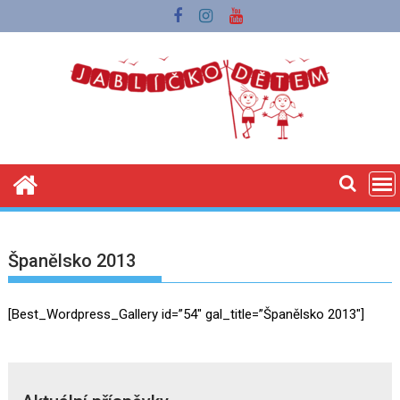
Skip
to
content
Španělsko 2013
[Best_Wordpress_Gallery id=”54″ gal_title=”Španělsko 2013″]