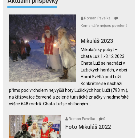
Aktuální příspěvky
Roman Pavelka
Komentáře nejsou povolené
u
textu
Mikuláš 2023
s
Mikulášský pobyt –
názvem
chata Luž 1.-3.12.2023
Mikuláš
Chata Luž se nachází v
2023
Lužických horách, v obci
Horní Světlá pod Luží.
Konkrétně se nachází
přímo pod vrcholem nejvyšší hory Lužických hor, Luží (793 m.),
na křižovatce červené a zelené turistické značky v nadmořské
výšce 648 metrů. Chata Luž je oblíbeným...
Roman Pavelka
0
Foto Mikuláš 2022