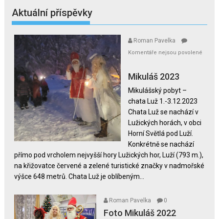
Aktuální příspěvky
Roman Pavelka
Komentáře nejsou povolené
u
textu
Mikuláš 2023
s
Mikulášský pobyt –
názvem
chata Luž 1.-3.12.2023
Mikuláš
Chata Luž se nachází v
2023
Lužických horách, v obci
Horní Světlá pod Luží.
Konkrétně se nachází
přímo pod vrcholem nejvyšší hory Lužických hor, Luží (793 m.),
na křižovatce červené a zelené turistické značky v nadmořské
výšce 648 metrů. Chata Luž je oblíbeným...
Roman Pavelka
0
Foto Mikuláš 2022