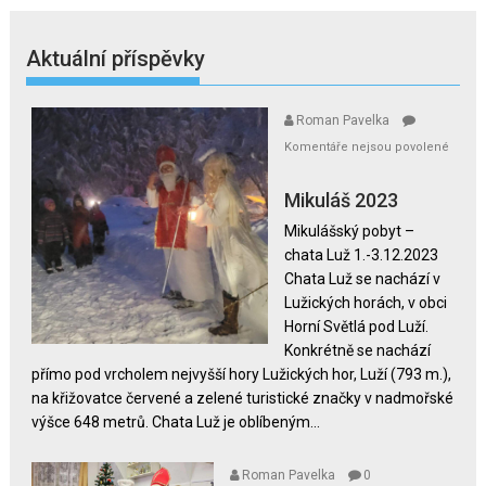
Aktuální příspěvky
Roman Pavelka
Komentáře nejsou povolené
u
textu
Mikuláš 2023
s
Mikulášský pobyt –
názvem
chata Luž 1.-3.12.2023
Mikuláš
Chata Luž se nachází v
2023
Lužických horách, v obci
Horní Světlá pod Luží.
Konkrétně se nachází
přímo pod vrcholem nejvyšší hory Lužických hor, Luží (793 m.),
na křižovatce červené a zelené turistické značky v nadmořské
výšce 648 metrů. Chata Luž je oblíbeným...
Roman Pavelka
0