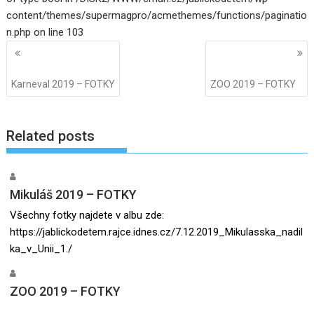
content/themes/supermagpro/acmethemes/functions/paginatio
n.php on line 103
Navigace
pro
příspěvky
Karneval 2019 – FOTKY
ZOO 2019 – FOTKY
Related posts
Mikuláš 2019 – FOTKY
Všechny fotky najdete v albu zde:
https://jablickodetem.rajce.idnes.cz/7.12.2019_Mikulasska_nadil
ka_v_Unii_1./
ZOO 2019 – FOTKY