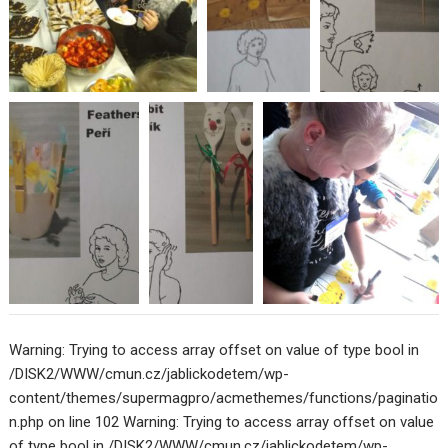
Warning: Trying to access array offset on value of type bool in
/DISK2/WWW/cmun.cz/jablickodetem/wp-
content/themes/supermagpro/acmethemes/functions/paginatio
n.php on line 102 Warning: Trying to access array offset on value
of type bool in /DISK2/WWW/cmun.cz/jablickodetem/wp-