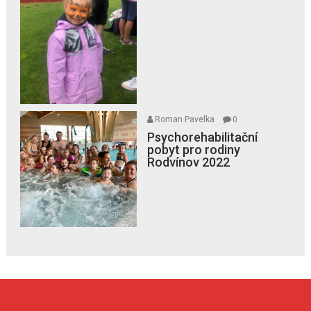
Roman Pavelka
0
Psychorehabilitační
pobyt pro rodiny
Rodvínov 2022