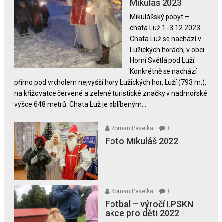
Mikuláš 2023
s
Mikulášský pobyt –
názvem
chata Luž 1.-3.12.2023
Mikuláš
Chata Luž se nachází v
2023
Lužických horách, v obci
Horní Světlá pod Luží.
Konkrétně se nachází
přímo pod vrcholem nejvyšší hory Lužických hor, Luží (793 m.),
na křižovatce červené a zelené turistické značky v nadmořské
výšce 648 metrů. Chata Luž je oblíbeným...
Roman Pavelka
0
Foto Mikuláš 2022
Roman Pavelka
0
Fotbal – výročí I.PSKN
akce pro děti 2022