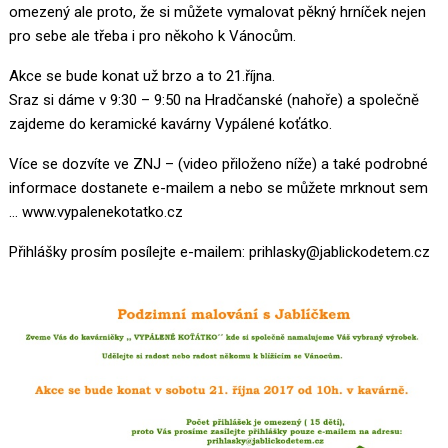
omezený ale proto, že si můžete vymalovat pěkný hrníček nejen
pro sebe ale třeba i pro někoho k Vánocům.
Akce se bude konat už brzo a to 21.října.
Sraz si dáme v 9:30 – 9:50 na Hradčanské (nahoře) a společně
zajdeme do keramické kavárny Vypálené koťátko.
Více se dozvíte ve ZNJ – (video přiloženo níže) a také podrobné
informace dostanete e-mailem
a nebo se můžete mrknout sem
…
www.vypalenekotatko.cz
Přihlášky prosím posílejte e-mailem: prihlasky@jablickodetem.cz