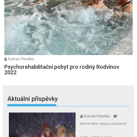
Roman Pavelka
Psychorehabilitační pobyt pro rodiny Rodvínov
2022
Aktuální příspěvky
Roman Pavelka
Komentáře nejsou povolené
u
textu