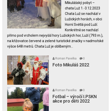
Mikulášský pobyt –
názvem
chata Luž 1.-3.12.2023
Mikuláš
Chata Luž se nachází v
2023
Lužických horách, v obci
Horní Světlá pod Luží.
Konkrétně se nachází
přímo pod vrcholem nejvyšší hory Lužických hor, Luží (793 m.),
na křižovatce červené a zelené turistické značky v nadmořské
výšce 648 metrů. Chata Luž je oblíbeným...
Roman Pavelka
0
Foto Mikuláš 2022
Roman Pavelka
0
Fotbal – výročí I.PSKN
akce pro děti 2022