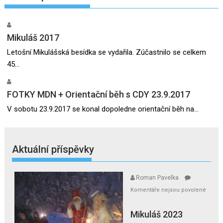
Mikuláš 2017
Letošní Mikulášská besídka se vydařila. Zúčastnilo se celkem
45...
FOTKY MDN + Orientační běh s CDY 23.9.2017
V sobotu 23.9.2017 se konal dopoledne orientační běh na...
Aktuální příspěvky
Roman Pavelka
Komentáře nejsou povolené
u
textu
Mikuláš 2023
s