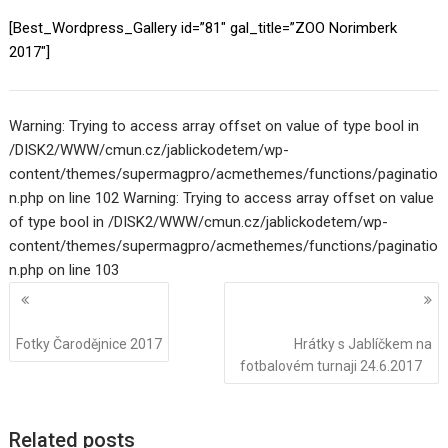
[Best_Wordpress_Gallery id=”81″ gal_title=”ZOO Norimberk
2017″]
Warning: Trying to access array offset on value of type bool in
/DISK2/WWW/cmun.cz/jablickodetem/wp-
content/themes/supermagpro/acmethemes/functions/paginatio
n.php on line 102 Warning: Trying to access array offset on value
of type bool in /DISK2/WWW/cmun.cz/jablickodetem/wp-
content/themes/supermagpro/acmethemes/functions/paginatio
n.php on line 103
Navigace
pro
příspěvky
Fotky Čarodějnice 2017
Hrátky s Jablíčkem na
fotbalovém turnaji 24.6.2017
Related posts