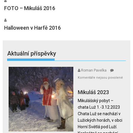
FOTO – Mikuláš 2016
Halloween v Harfě 2016
Aktuální příspěvky
Roman Pavelka
Komentáře nejsou povolené
u
textu
Mikuláš 2023
s
Mikulášský pobyt –
názvem
chata Luž 1.-3.12.2023
Mikuláš
Chata Luž se nachází v
2023
Lužických horách, v obci
Horní Světlá pod Luží.