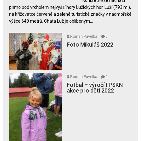
Konkrétně se nachází
přímo pod vrcholem nejvyšší hory Lužických hor, Luží (793 m.),
na křižovatce červené a zelené turistické značky v nadmořské
výšce 648 metrů. Chata Luž je oblíbeným...
Roman Pavelka
0
Foto Mikuláš 2022
Roman Pavelka
0
Fotbal – výročí I.PSKN
akce pro děti 2022