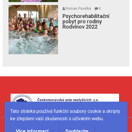
Roman Pavelka
0
Psychorehabilitační
pobyt pro rodiny
Rodvínov 2022
Tato stránka používá funkční soubory cookie a skripty
ke zlepšení vaší zkušenosti s užíváním webu.
Jablíčkodětem © 2022
Více informací
Souhlasím