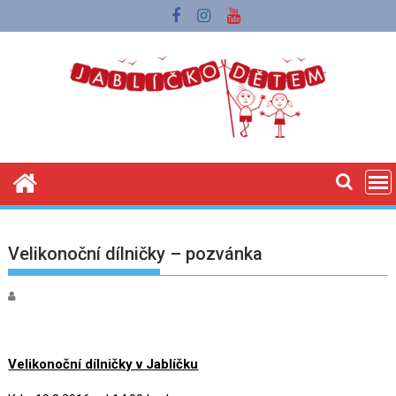
Skip
to
content
Velikonoční dílničky – pozvánka
Velikonoční dílničky v Jablíčku