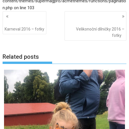
content/themes/supermagpro/acmethemes/functions/paginatio
n.php on line 103
Navigace
pro
příspěvky
Karneval 2016 – fotky
Velikonoční dílničky 2016 –
fotky
Related posts