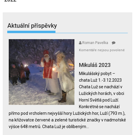
Aktuální příspěvky
Roman Pavelka
Komentáře nejsou povolené
u
textu
Mikuláš 2023
s
Mikulášský pobyt –
názvem
chata Luž 1.-3.12.2023
Mikuláš
Chata Luž se nachází v
2023
Lužických horách, v obci
Horní Světlá pod Luží.
Konkrétně se nachází
přímo pod vrcholem nejvyšší hory Lužických hor, Luží (793 m.),
na křižovatce červené a zelené turistické značky v nadmořské
výšce 648 metrů. Chata Luž je oblíbeným...