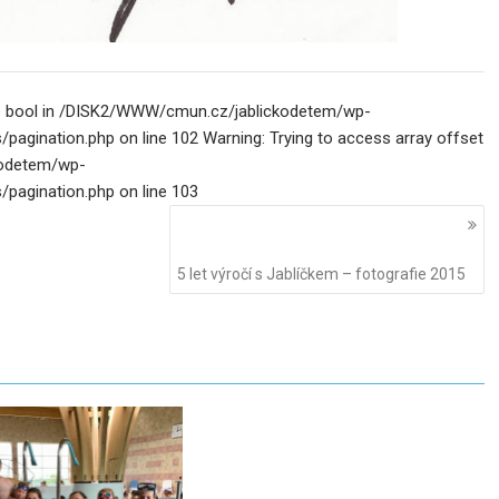
ype bool in /DISK2/WWW/cmun.cz/jablickodetem/wp-
ination.php on line 102 Warning: Trying to access array offset
kodetem/wp-
agination.php on line 103
5 let výročí s Jablíčkem – fotografie 2015