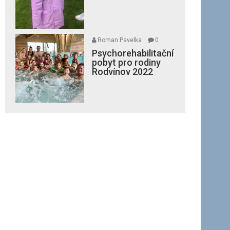
Roman Pavelka
0
Psychorehabilitační
pobyt pro rodiny
Rodvínov 2022