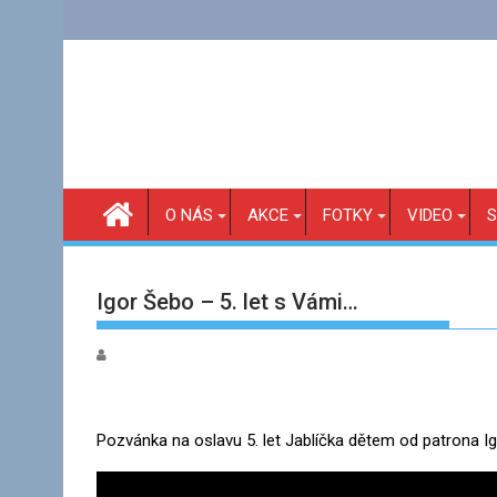
Skip
to
content
O NÁS
AKCE
FOTKY
VIDEO
S
Igor Šebo – 5. let s Vámi…
Pozvánka na oslavu 5. let Jablíčka dětem od patrona 