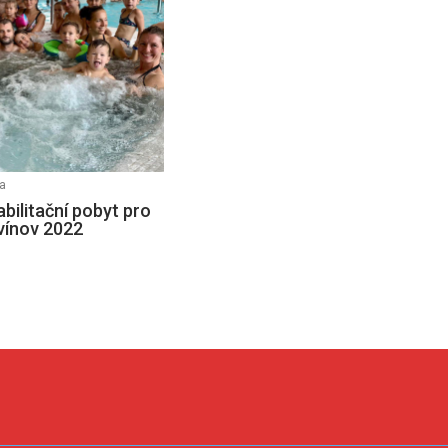
a
bilitační pobyt pro
vínov 2022