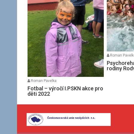
Roman Pavelk
Psychoreha
rodiny Rod
Roman Pavelka
Fotbal – výročí I.PSKN akce pro
děti 2022