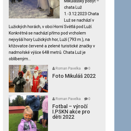
Mikulášský pobyt –
názvem
chata Luž
Mikuláš
1.-3.12.2023 Chata
2023
Luž se nachází v
Lužických horách, v obci Horní Světlá pod Luží.
Konkrétně se nachází přímo pod vrcholem
nejvyšší hory Lužických hor, Luží (793 m.), na
křižovatce červené a zelené turistické značky v
nadmořské výšce 648 metrů. Chata Luž je
oblíbeným...
Roman Pavelka
0
Foto Mikuláš 2022
Roman Pavelka
0
Fotbal – výročí
I.PSKN akce pro
děti 2022