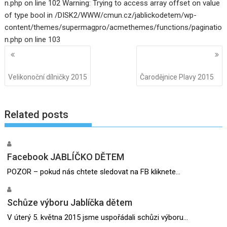
n.php on line 102 Warning: Trying to access array offset on value
of type bool in /DISK2/WWW/cmun.cz/jablickodetem/wp-
content/themes/supermagpro/acmethemes/functions/paginatio
n.php on line 103
Navigace
pro
příspěvky
Velikonoční dílničky 2015
Čarodějnice Plavy 2015
Related posts
Facebook JABLÍČKO DĚTEM
POZOR – pokud nás chtete sledovat na FB kliknete...
Schůze výboru Jablíčka dětem
V úterý 5. května 2015 jsme uspořádali schůzi výboru...