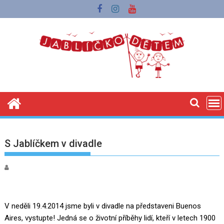
Skip
to
content
S Jablíčkem v divadle
V neděli 19.4.2014 jsme byli v divadle na představeni Buenos
Aires, vystupte! Jedná se o životní příběhy lidí, kteří v letech 1900