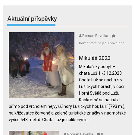
Aktuální příspěvky
Roman Pavelka
Komentáře nejsou povolené
u
textu
Mikuláš 2023
s
Mikulášský pobyt –
názvem
chata Luž 1.-3.12.2023
Mikuláš
Chata Luž se nachází v
2023
Lužických horách, v obci
Horní Světlá pod Luží.
Konkrétně se nachází
přímo pod vrcholem nejvyšší hory Lužických hor, Luží (793 m.),
na křižovatce červené a zelené turistické značky v nadmořské
výšce 648 metrů. Chata Luž je oblíbeným...
Roman Pavelka
0