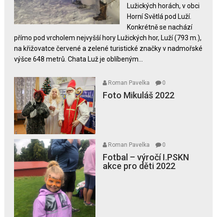
Lužických horách, v obci
Horní Světlá pod Luží.
Konkrétně se nachází
přímo pod vrcholem nejvyšší hory Lužických hor, Luží (793 m.),
na křižovatce červené a zelené turistické značky v nadmořské
výšce 648 metrů. Chata Luž je oblíbeným...
Roman Pavelka
0
Foto Mikuláš 2022
Roman Pavelka
0
Fotbal – výročí I.PSKN
akce pro děti 2022