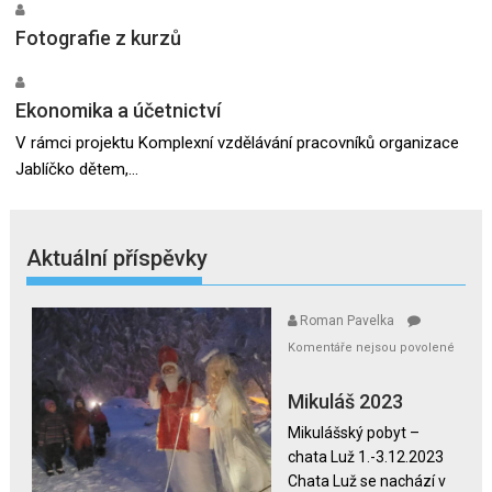
Fotografie z kurzů
Ekonomika a účetnictví
V rámci projektu Komplexní vzdělávání pracovníků organizace
Jablíčko dětem,...
Aktuální příspěvky
Roman Pavelka
Komentáře nejsou povolené
u
textu
Mikuláš 2023
s
Mikulášský pobyt –
názvem
chata Luž 1.-3.12.2023
Mikuláš
Chata Luž se nachází v
2023